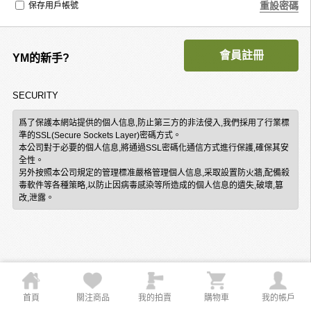
重設密碼
保存用戶帳號
會員註冊
YM的新手?
SECURITY
爲了保護本網站提供的個人信息,防止第三方的非法侵入,我們採用了行業標
準的SSL(Secure Sockets Layer)密碼方式。
本公司對于必要的個人信息,將通過SSL密碼化通信方式進行保護,確保其安
全性。
另外按照本公司規定的管理標准嚴格管理個人信息,采取設置防火牆,配備殺
毒軟件等各種策略,以防止因病毒感染等所造成的個人信息的遺失,破壞,篡
改,泄露。
首頁
關注商品
我的拍賣
購物車
我的帳戶