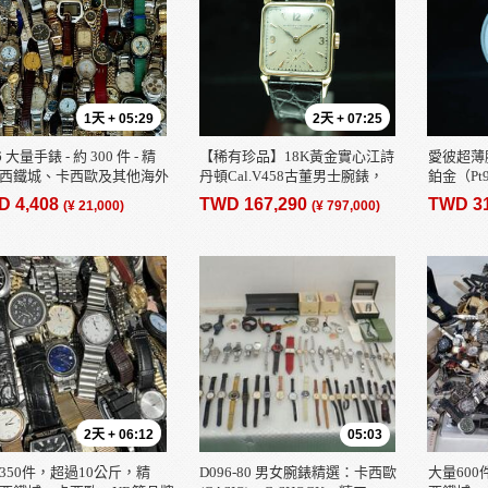
1天 + 05:29
2天 + 07:25
6 大量手錶 - 約 300 件 - 精
【稀有珍品】18K黃金實心江詩
愛彼超薄腕錶
西鐵城、卡西歐及其他海外
丹頓Cal.V458古董男士腕錶，
鉑金（Pt
- SEIKO、CITIZEN、CASIO
1940年代，總重31克，品相完
表，31.
D 4,408
TWD 167,290
TWD 3
(¥ 21,000)
(¥ 797,000)
量 - 垃圾/廢品。
美，價格不菲
2天 + 06:12
05:03
350件，超過10公斤，精
D096-80 男女腕錶精選：卡西歐
大量600