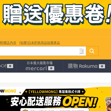
購物]矯正內衣
[拍賣]日本釣魚用品拍賣產品