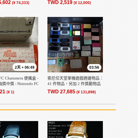
5,602
TWD 2,519
(¥ 74,333)
(¥ 12,000)
清倉 - 起拍價1日元 - 狀
全新
2天 + 06:49
03:56
 Charumera 便攜盒 -
索尼任天堂掌機遊戲週邊物品：
獎中獎 - Nintendo FC
41 件物品，另加 2 件獎勵物品
（PSP）
.21
TWD 27,685
(¥ 1)
(¥ 131,898)