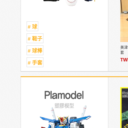
# 球
# 鞋子
美津濃
# 球棒
套
TW
# 手套