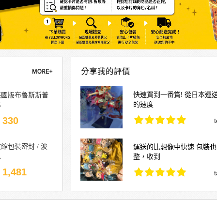
快速買到一番賞! 從日本運
英國版布魯斯斯普
的速度
林
 330
t
縮包裝密封 / 波
運送的比想像中快速 包裝
恩
整，收到
 1,481
t