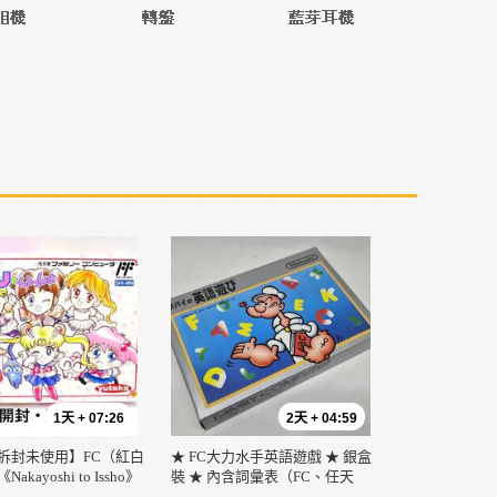
1天 + 07:26
2天 + 04:59
拆封未使用】FC（紅白
★ FC大力水手英語遊戲 ★ 銀盒
kayoshi to Issho》
裝 ★ 內含詞彙表（FC、任天
一起）萬代豐 - 極其稀
堂）