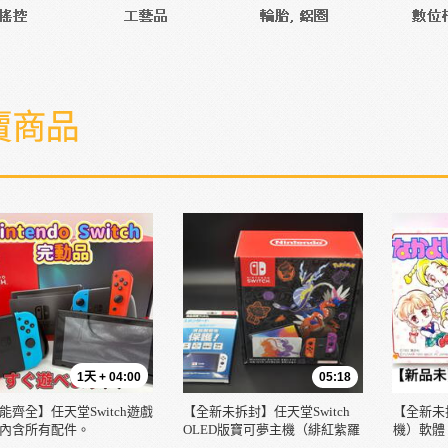
1天 + 04:00
05:18
能齊全】任天堂Switch遊戲
【全新未拆封】任天堂Switch
【全新未
內含所有配件。
OLED版寶可夢主機（緋紅紫羅
機）軟體《Na
蘭色），附贈特典膠片
（與朋友