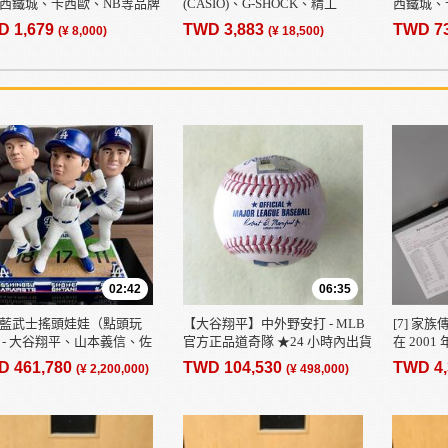
西鐵城、卡西歐、NB等品牌
(CASIO)、G-SHOCK、精工
西鐵城、
，大量出售，套裝出售，數
(SEIKO)、ALBA、西鐵城
裝零件套
D 1,679
TWD 3,883
TWD 7
(¥ 8,000)
(¥ 18,500)
多，石英錶，手動上鍊，品
(CITIZEN)、Emilio Pucci、
表，瑕疵品，起拍價1日元
SKAGEN、天美時 (TIMEX)、
Calvin Klein
02:42
06:35
藍武士搖頭娃娃（點頭玩
【大谷翔平】中外野安打 - MLB
[7] 家
 - 大谷翔平、山本​​義信、佐
官方正品道奇隊 ★24 小時內出貨
在 200
樹 - 日本限量版 46 個 - 帶
★
界大賽冠
D 461,780
TWD 104,530
TWD 4
(¥ 2,200,000)
(¥ 498,000)
用的球棒
一郎、佐
山本義信