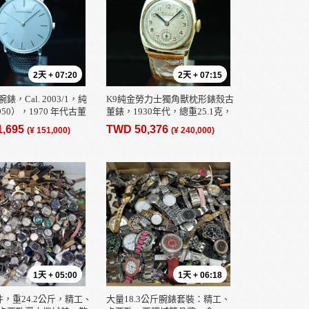
2天 + 07:20
2天 + 07:15
，Cal. 2003/1，純
K9純金勞力士獨角獸枕形錶殼古
950），1970 年代古董
董錶，1930年代，總重25.1克，
1 克，男士，狀況極佳。
原廠錶盤，男士/兒童尺寸，走時
1,695
TWD 50,376
(¥ 151,000)
(¥ 240,000)
精準，狀態極佳。
1天 + 05:00
1天 + 06:18
件，重24.2公斤，精工、
大量18.3公斤腕錶套裝：精工、