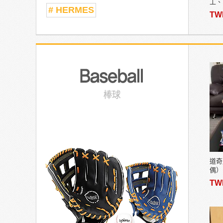
工、
# HERMES
手錶
TW
量眾
牌名
道奇
偶）
佐木祿
TW
序號