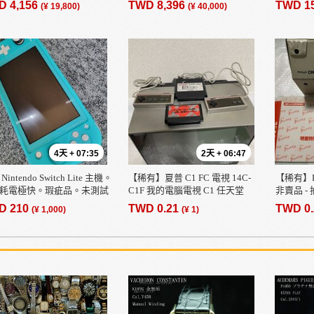
D 4,156
TWD 8,396
TWD 1
(¥ 19,800)
(¥ 40,000)
有 - 倉庫
態極佳，
4天 + 07:35
2天 + 06:47
Nintendo Switch Lite 主機。
【稀有】夏普 C1 FC 電視 14C-
【稀有】FC
耗電極快。瑕疵品。未測試
C1F 我的電腦電視 C1 任天堂
非賣品 - 抽
/未初始化。淺綠色。
D 210
TWD 0.21
TWD 0
(¥ 1,000)
(¥ 1)
47806