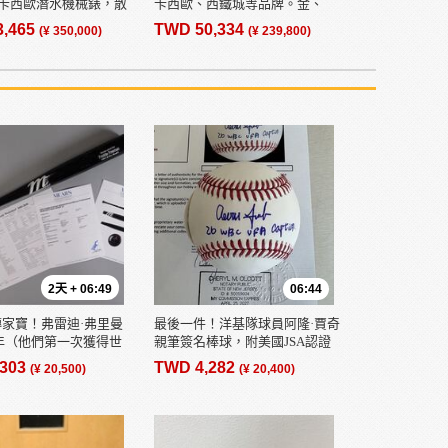
卡西歐潛水機械錶，散
卡西歐、西鐵城等品牌。金、
裝56
銀、男款、女款、不鏽鋼、皮錶
3,465
TWD 50,334
(¥ 350,000)
(¥ 239,800)
帶。
2天 + 06:49
06:44
族傳家寶！弗雷迪·弗里曼
最後一件！洋基隊球員阿隆·賈奇
1 年（他們第一次獲得世
親筆簽名棒球，附美國JSA認證
軍的那一年）比賽中使
證書。 （關鍵字：大谷翔平）
,303
TWD 4,282
(¥ 20,500)
(¥ 20,400)
 / 沒有大谷翔平、鈴木
佐木祿樹、阿隆·賈奇或
的簽名。