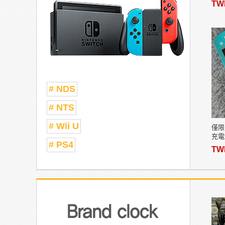
TW
# NDS
# NTS
# Wii U
僅限 
充電
# PS4
功能
TW
DT2