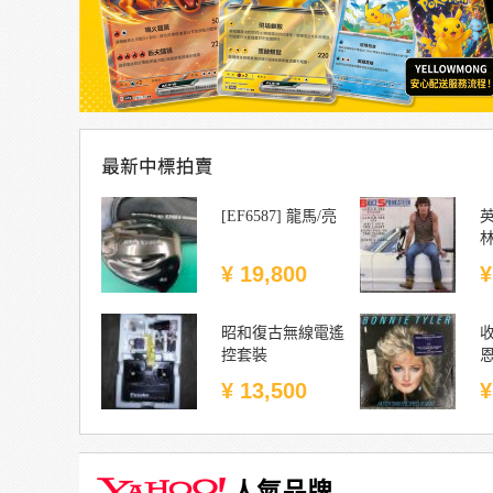
[EF6587] 龍馬/亮
¥ 19,800
¥
昭和復古無線電遙
收
控套裝
¥ 13,500
¥
人氣品牌