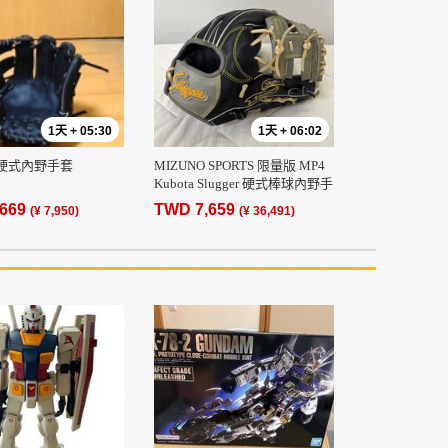
1天 + 05:30
1天 + 06:02
ect 硬式內野手套
MIZUNO SPORTS 限量版 MP4
Kubota Slugger 硬式棒球內野手
套，採用 Co-Uni 規格定制，經蒸
,669
TWD 7,659
(¥ 7,950)
(¥ 36,491)
汽軟化處理，棒球手套，硬式棒
球手套