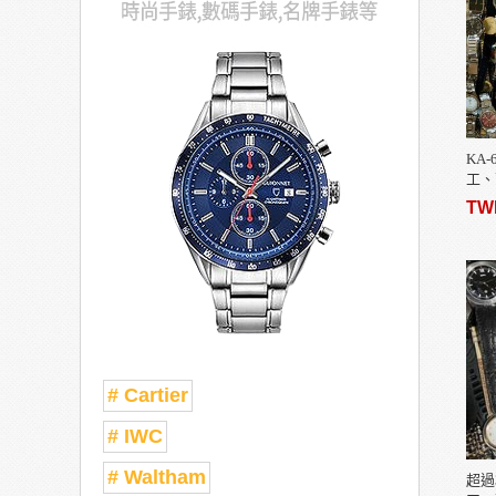
KA-
工、
品牌 
TW
- 大
# Cartier
# IWC
# Waltham
超過