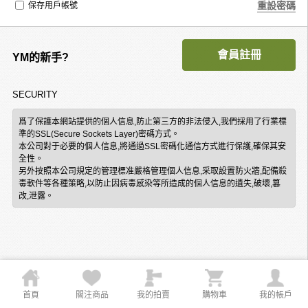
重設密碼
保存用戶帳號
會員註冊
YM的新手?
SECURITY
爲了保護本網站提供的個人信息,防止第三方的非法侵入,我們採用了行業標
準的SSL(Secure Sockets Layer)密碼方式。
本公司對于必要的個人信息,將通過SSL密碼化通信方式進行保護,確保其安
全性。
另外按照本公司規定的管理標准嚴格管理個人信息,采取設置防火牆,配備殺
毒軟件等各種策略,以防止因病毒感染等所造成的個人信息的遺失,破壞,篡
改,泄露。
首頁
關注商品
我的拍賣
購物車
我的帳戶