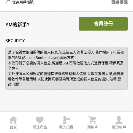
重設密碼
保存用戶帳號
會員註冊
YM的新手?
SECURITY
爲了保護本網站提供的個人信息,防止第三方的非法侵入,我們採用了行業標
準的SSL(Secure Sockets Layer)密碼方式。
本公司對于必要的個人信息,將通過SSL密碼化通信方式進行保護,確保其安
全性。
另外按照本公司規定的管理標准嚴格管理個人信息,采取設置防火牆,配備殺
毒軟件等各種策略,以防止因病毒感染等所造成的個人信息的遺失,破壞,篡
改,泄露。
首頁
關注商品
我的拍賣
購物車
我的帳戶