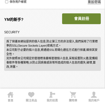
重設密碼
保存用戶帳號
會員註冊
YM的新手?
SECURITY
爲了保護本網站提供的個人信息,防止第三方的非法侵入,我們採用了行業標
準的SSL(Secure Sockets Layer)密碼方式。
本公司對于必要的個人信息,將通過SSL密碼化通信方式進行保護,確保其安
全性。
另外按照本公司規定的管理標准嚴格管理個人信息,采取設置防火牆,配備殺
毒軟件等各種策略,以防止因病毒感染等所造成的個人信息的遺失,破壞,篡
改,泄露。
首頁
關注商品
我的拍賣
購物車
我的帳戶