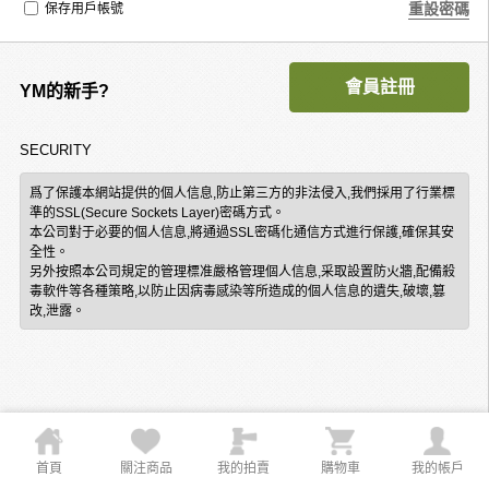
重設密碼
保存用戶帳號
會員註冊
YM的新手?
SECURITY
爲了保護本網站提供的個人信息,防止第三方的非法侵入,我們採用了行業標
準的SSL(Secure Sockets Layer)密碼方式。
本公司對于必要的個人信息,將通過SSL密碼化通信方式進行保護,確保其安
全性。
另外按照本公司規定的管理標准嚴格管理個人信息,采取設置防火牆,配備殺
毒軟件等各種策略,以防止因病毒感染等所造成的個人信息的遺失,破壞,篡
改,泄露。
首頁
關注商品
我的拍賣
購物車
我的帳戶