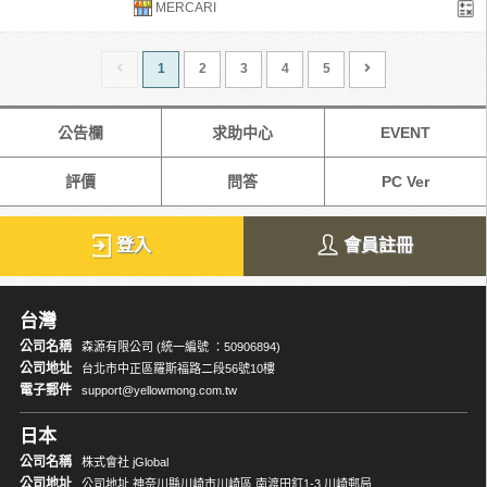
MERCARI
1
2
3
4
5
公告欄
求助中心
EVENT
評價
問答
PC Ver
登入
會員註冊
台灣
公司名稱
森源有限公司 (統一編號 ：50906894)
公司地址
台北市中正區羅斯福路二段56號10樓
電子郵件
support@yellowmong.com.tw
日本
公司名稱
株式會社 jGlobal
公司地址
公司地址 神奈川縣川崎市川崎區 南渡田釘1-3 川崎郵局