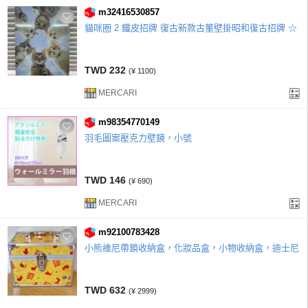
m32416530857
貓咪圈 2 鐵皮招牌 復古新款古董壁掛昭和復古招牌 ☆
TWD 232
(¥ 1100)
MERCARI
m98354770149
羽毛圖案壓克力壁鏡，小號
TWD 146
(¥ 690)
MERCARI
m92100783428
小熊維尼帶鎖收納盒，化妝品盒，小物收納盒，迪士尼
TWD 632
(¥ 2999)