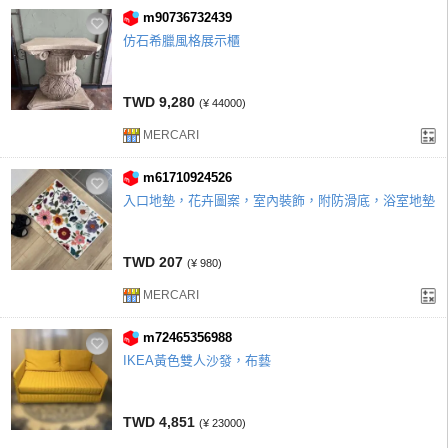
m90736732439
仿石希臘風格展示櫃
TWD 9,280
(¥ 44000)
MERCARI
m61710924526
入口地墊，花卉圖案，室內裝飾，附防滑底，浴室地墊
TWD 207
(¥ 980)
MERCARI
m72465356988
IKEA黃色雙人沙發，布藝
TWD 4,851
(¥ 23000)