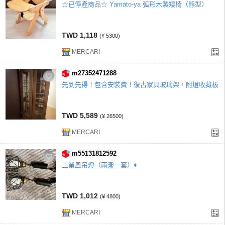
☆已停產商品☆ Yamato-ya 弧形木製矮椅（熊型）
TWD 1,118
(¥ 5300)
MERCARI
m27352471288
先到先得！包含安裝費！復古家具玻璃架，附燈收藏板
TWD 5,589
(¥ 26500)
MERCARI
m55131812592
工業風吊燈（兩盞一套）♦︎
TWD 1,012
(¥ 4800)
MERCARI