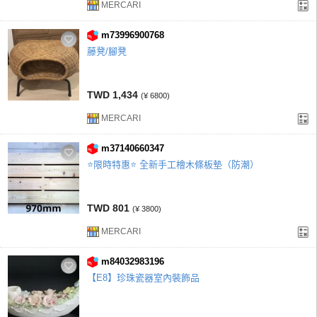
MERCARI
m73996900768
藤凳/腳凳
TWD 1,434
(¥ 6800)
MERCARI
m37140660347
⭐限時特惠⭐ 全新手工檜木條板墊（防潮）
TWD 801
(¥ 3800)
MERCARI
m84032983196
【E8】珍珠瓷器室內裝飾品