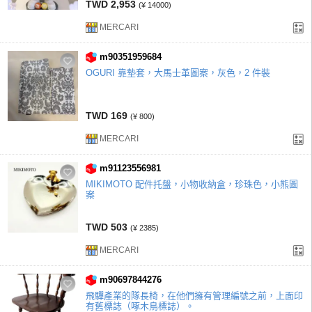
TWD 2,953
(¥ 14000)
MERCARI
m90351959684
OGURI 靠墊套，大馬士革圖案，灰色，2 件裝
TWD 169
(¥ 800)
MERCARI
m91123556981
MIKIMOTO 配件托盤，小物收納盒，珍珠色，小熊圖
案
TWD 503
(¥ 2385)
MERCARI
m90697844276
飛驒產業的隊長椅，在他們擁有管理編號之前，上面印
有舊標誌（啄木鳥標誌）。