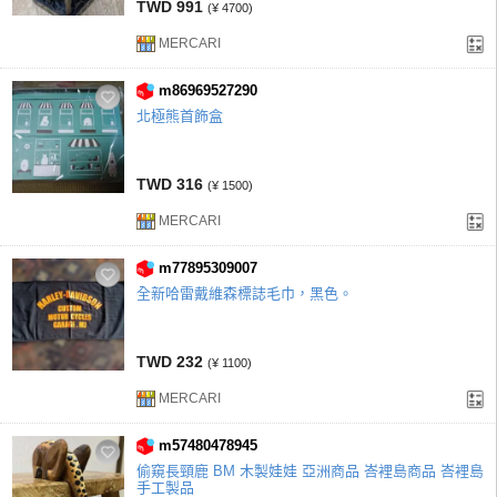
TWD 991
(¥ 4700)
MERCARI
m86969527290
北極熊首飾盒
TWD 316
(¥ 1500)
MERCARI
m77895309007
全新哈雷戴維森標誌毛巾，黑色。
TWD 232
(¥ 1100)
MERCARI
m57480478945
偷窺長頸鹿 BM 木製娃娃 亞洲商品 峇裡島商品 峇裡島
手工製品