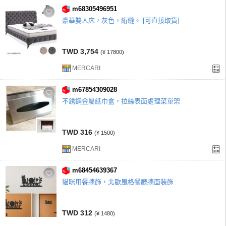
m68305496951
豪華雙人床，灰色，絎縫。 [可直接取貨]
TWD 3,754
(¥ 17800)
MERCARI
m67854309028
不銹鋼金屬紙巾盒，拉絲表面處理菜單架
TWD 316
(¥ 1500)
MERCARI
m68454639367
貓咪用餐牆飾，北歐風格餐廳牆面裝飾
TWD 312
(¥ 1480)