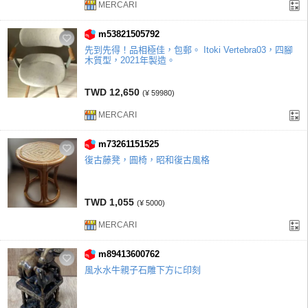
MERCARI
m53821505792
先到先得！品相極佳，包郵。 Itoki Vertebra03，四腳
木質型，2021年製造。
TWD 12,650
(¥ 59980)
MERCARI
m73261151525
復古藤凳，圓椅，昭和復古風格
TWD 1,055
(¥ 5000)
MERCARI
m89413600762
風水水牛親子石雕下方に印刻