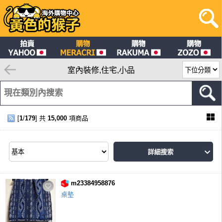
室內裝修,住宅,小品
[
1
/
179
] 共
15,000
項商品
詳細搜索
m23384958876
桌墊