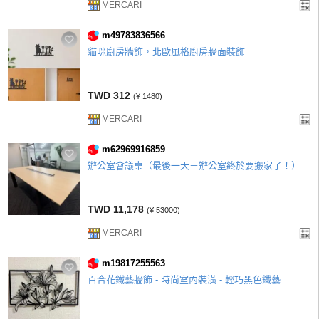
MERCARI
m49783836566
貓咪廚房牆飾，北歐風格廚房牆面裝飾
TWD 312
(¥ 1480)
MERCARI
m62969916859
辦公室會議桌（最後一天－辦公室終於要搬家了！）
TWD 11,178
(¥ 53000)
MERCARI
m19817255563
百合花鐵藝牆飾 - 時尚室內裝潢 - 輕巧黑色鐵藝