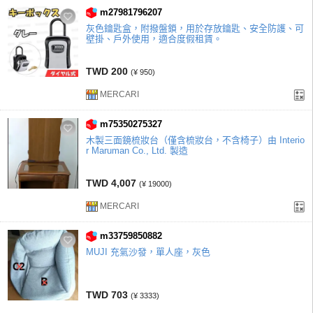
m27981796207
灰色鑰匙盒，附撥盤鎖，用於存放鑰匙、安全防護、可
壁掛、戶外使用，適合度假租賃。
TWD 200
(¥ 950)
MERCARI
m75350275327
木製三面鏡梳妝台（僅含梳妝台，不含椅子）由 Interio
r Maruman Co., Ltd. 製造
TWD 4,007
(¥ 19000)
MERCARI
m33759850882
MUJI 充氣沙發，單人座，灰色
TWD 703
(¥ 3333)