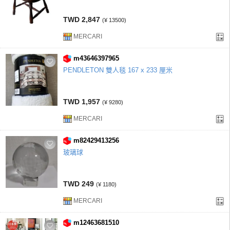
TWD 2,847
(¥ 13500)
MERCARI
m43646397965
PENDLETON 雙人毯 167 x 233 厘米
TWD 1,957
(¥ 9280)
MERCARI
m82429413256
玻璃球
TWD 249
(¥ 1180)
MERCARI
m12463681510