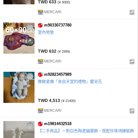
TWD 633
(¥ 3000)
MERCARI
m90330737780
室內地墊
TWD 632
(¥ 2999)
MERCARI
m92823457989
雅緻瓷偶「來自天堂的禮物」嬰兒花
TWD 4,513
(¥ 21400)
MERCARI
m19814432518
【二手商品】一對白色陶瓷貓擺飾，搭配珍珠項鍊裝飾