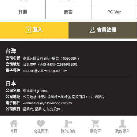
評價
問答
PC Ver
登入
會員註冊
台灣
公司名稱
森源有限公司 (統一編號 ：50906894)
公司地址
台北市中正區羅斯福路二段56號10樓
電子郵件
support@yellowmong.com.tw
日本
公司名稱
株式會社 jGlobal
公司地址
公司地址 神奈川縣川崎市川崎區 南渡田釘1-3 川崎郵局
電子郵件
webmaster@yellowmong.com.tw
公司假日
星期六, 星期天, 法定公休日
首頁
關注商品
我的拍賣
購物車
我的帳戶