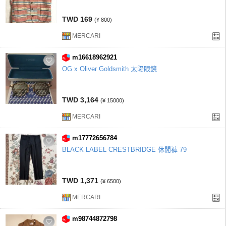
TWD 169
(¥ 800)
MERCARI
m16618962921
OG x Oliver Goldsmith 太陽眼鏡
TWD 3,164
(¥ 15000)
MERCARI
m17772656784
BLACK LABEL CRESTBRIDGE 休閒褲 79
TWD 1,371
(¥ 6500)
MERCARI
m98744872798