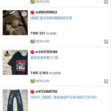
MERCARI
m29652058611
[挪威] 獵犬狗牌項圈硬幣吊墜
TWD 337
(¥ 1600)
MERCARI
m14157835366
歇斯底里的魅力T卹
TWD 2,953
(¥ 14000)
MERCARI
m97114685782
00年代【檔案】褪色破損牛仔布/鬼髭/Y2K/932