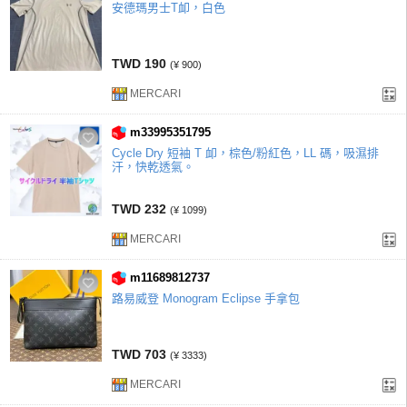
安德瑪男士T卹，白色
TWD 190
(¥ 900)
MERCARI
m33995351795
Cycle Dry 短袖 T 卹，棕色/粉紅色，LL 碼，吸濕排
汗，快乾透氣。
TWD 232
(¥ 1099)
MERCARI
m11689812737
路易威登 Monogram Eclipse 手拿包
TWD 703
(¥ 3333)
MERCARI