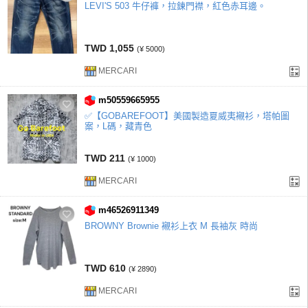
LEVI'S 503 牛仔褲，拉鍊門襟，紅色赤耳邊。
TWD 1,055
(¥ 5000)
MERCARI
m50559665955
✅【GOBAREFOOT】美國製造夏威夷襯衫，塔帕圖
案，L碼，藏青色
TWD 211
(¥ 1000)
MERCARI
m46526911349
BROWNY Brownie 襯衫上衣 M 長袖灰 時尚
TWD 610
(¥ 2890)
MERCARI