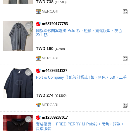
TWD 738
(¥ 3500)
MERCARI
m58790177753
國旗國歌圖案邊飾 Polo 衫，短袖，寬鬆版型，灰色，
2XL 碼
TWD 190
(¥ 899)
MERCARI
m44898611127
Port & Company 佳能設計標誌T卹，黑色，L碼，二手
TWD 274
(¥ 1300)
MERCARI
m12389287017
套裝優惠！ FRED PERRY M Polo衫，黑色，短款，
夏季服裝