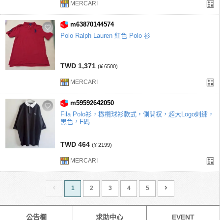
MERCARI
m63870144574
Polo Ralph Lauren 紅色 Polo 衫
TWD 1,371
(¥ 6500)
MERCARI
m59592642050
Fila Polo衫，橄欖球衫款式，側開衩，超大Logo刺繡，
黑色，F碼
TWD 464
(¥ 2199)
MERCARI
1
2
3
4
5
公告欄
求助中心
EVENT