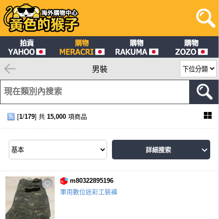
男裝
[
1
/
179
] 共
15,000
項商品
詳細搜索
m80322895196
軍用數位迷彩工裝褲