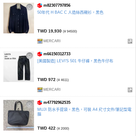
m82307797856
50年代 H BAC C 人造絲西襯衫，黑色
TWD 19,930
(¥ 94500)
MERCARI
m66150312733
[美國製造] LEVI'S 501 牛仔褲，黑色牛仔布
TWD 972
(¥ 4611)
MERCARI
m47792962535
MUJI 防水手提袋，黑色，可裝 A4 尺寸文件/筆記型電
腦
TWD 422
(¥ 2000)